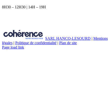
8H30 – 12H30 | 14H – 19H
Accueil
L’agence
Maisons individuelles
Extension / Rénovation
Établissements scolaires
Bâtiments d’entreprises
TABLE DES MATIÈRES
Contact
SARL HANCQ-LESOURD
|
Mentions
légales
|
Politique de confidentialité
|
Plan de site
Page load link
Aller
en
haut