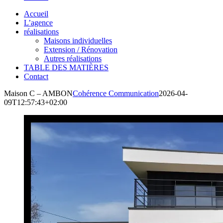
Accueil
L’agence
réalisations
Maisons individuelles
Extension / Rénovation
Autres réalisations
TABLE DES MATIÈRES
Contact
Maison C – AMBON
Cohérence Communication
2026-04-
09T12:57:43+02:00