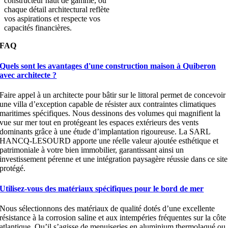
constructeur haut de gamme, où
chaque détail architectural reflète
vos aspirations et respecte vos
capacités financières.
FAQ
Quels sont les avantages d'une construction maison à Quiberon
avec architecte ?
Faire appel à un architecte pour bâtir sur le littoral permet de concevoir
une villa d’exception capable de résister aux contraintes climatiques
maritimes spécifiques. Nous dessinons des volumes qui magnifient la
vue sur mer tout en protégeant les espaces extérieurs des vents
dominants grâce à une étude d’implantation rigoureuse. La SARL
HANCQ-LESOURD apporte une réelle valeur ajoutée esthétique et
patrimoniale à votre bien immobilier, garantissant ainsi un
investissement pérenne et une intégration paysagère réussie dans ce site
protégé.
Utilisez-vous des matériaux spécifiques pour le bord de mer
Nous sélectionnons des matériaux de qualité dotés d’une excellente
résistance à la corrosion saline et aux intempéries fréquentes sur la côte
atlantique. Qu’il s’agisse de menuiseries en aluminium thermolaqué ou