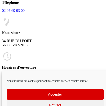
Téléphone
02 97 69 03 00
Nous situer
34 RUE DU PORT
56000 VANNES
Horaires d’ouverture
Lundi au Vendredi
Nous utilisons des cookies pour optimiser notre site web et notre service.
8H30 – 12H30 | 14H – 19H
Accepter
Accueil
L’agence
Maisons individuelles
Extension / Rénovation
Établissements scolaires
Bâtiments d’entreprises
TABLE DES MATIÈRES
Contact
Refuser